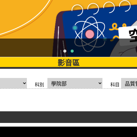
影音區
科別
科目