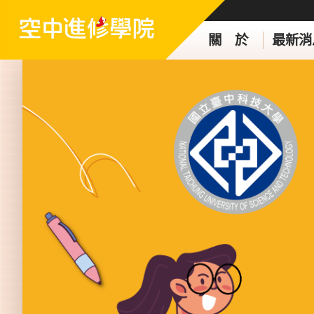
關 於
最新消