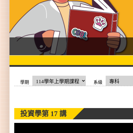
學期
系級
投資學
第 17 講