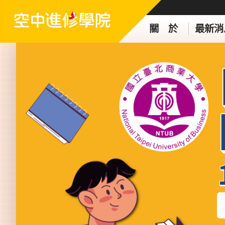
關 於
最新消