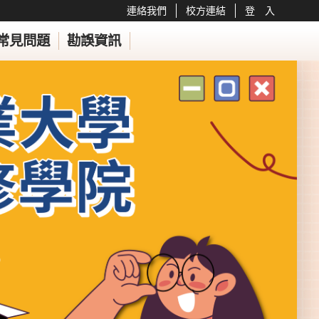
連絡我們
校方連結
登 入
常見問題
勘誤資訊