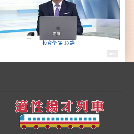
投資學
第 18 講
next