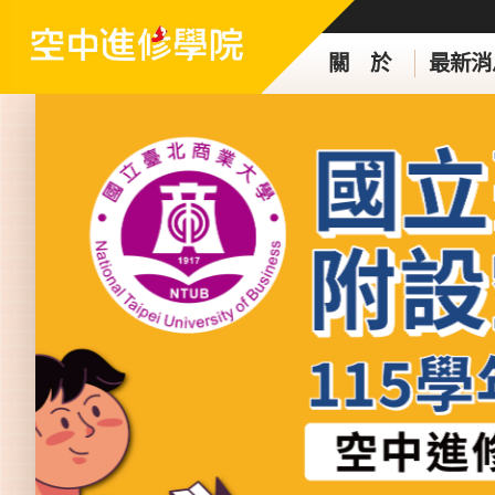
關 於
最新消