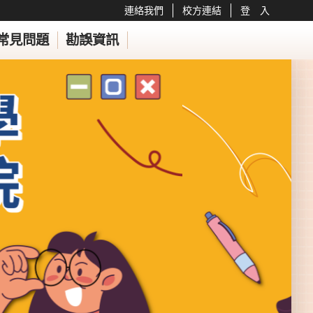
連絡我們
校方連結
登 入
常見問題
勘誤資訊