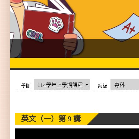
學期
系級
英文（一）
第 9 講