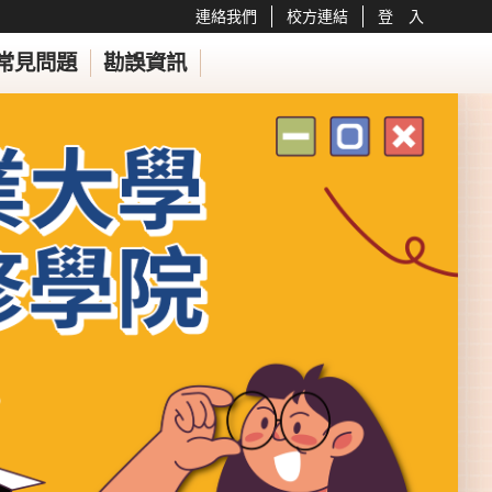
連絡我們
校方連結
登 入
常見問題
勘誤資訊