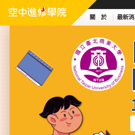
關 於
最新消