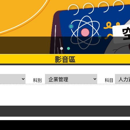
影音區
科別
科目