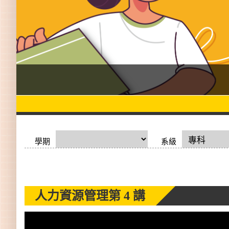
學期
系級
人力資源管理
第 4 講