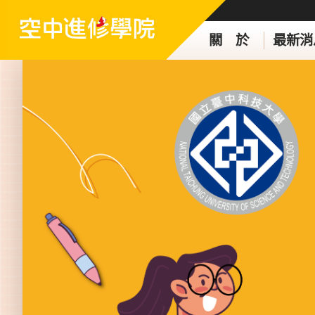
關 於
最新消