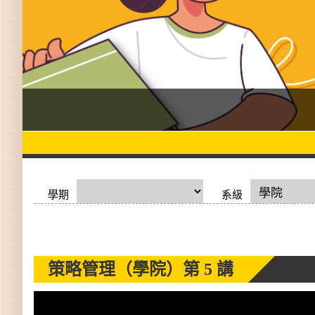
學期
系級
策略管理（學院）
第 5 講