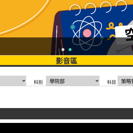
影音區
科別
科目