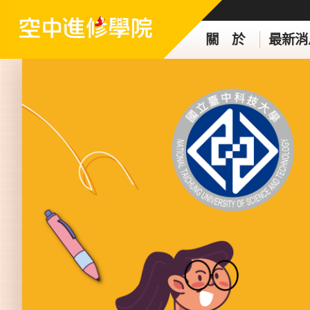
關 於
最新消