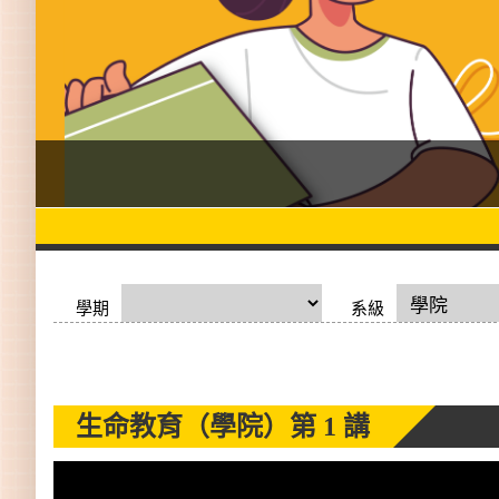
學期
系級
生命教育（學院）
第 1 講