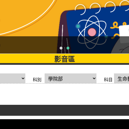
影音區
科別
科目