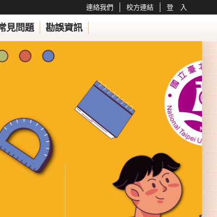
連絡我們
校方連結
登 入
常見問題
勘誤資訊