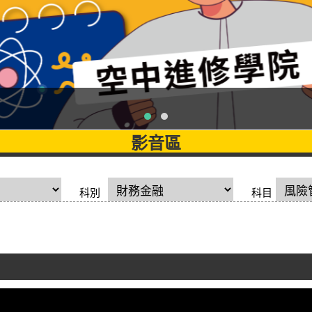
影音區
科別
科目