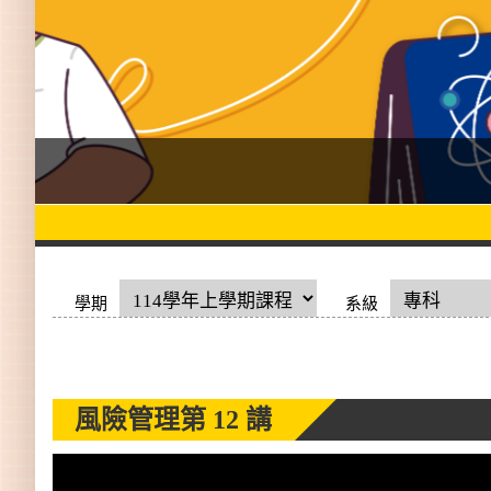
學期
系級
風險管理
第 12 講