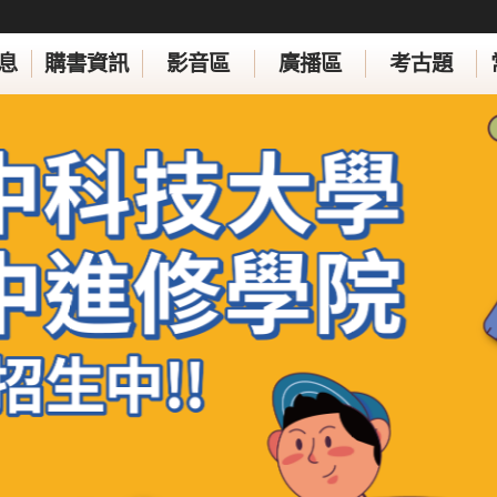
息
購書資訊
影音區
廣播區
考古題