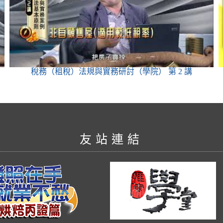
稅務（租稅）法規與實務研討（學院）
第 2 講
友站連結