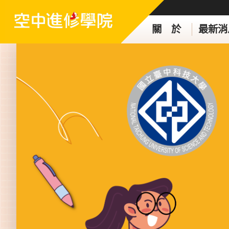
關 於
最新消