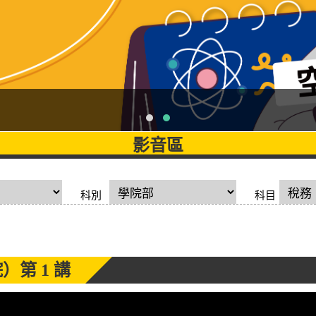
影音區
科別
科目
院）
第 1 講