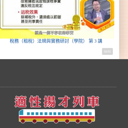
稅務（租稅）法規與實務研討（學院）
第 3 講
next