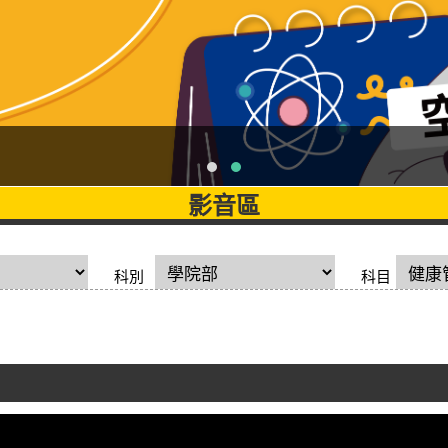
影音區
科別
科目