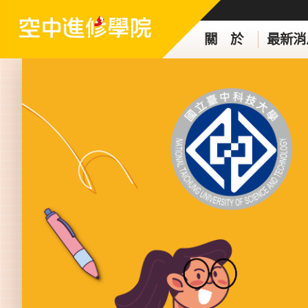
關 於
最新消