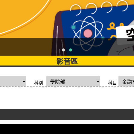
影音區
科別
科目