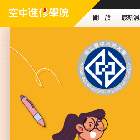
關 於
最新消