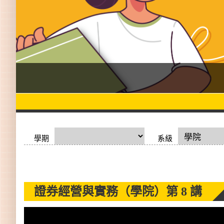
學期
系級
證券經營與實務（學院）
第 8 講