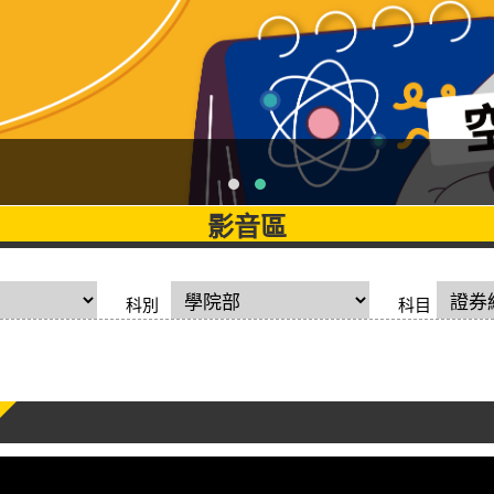
影音區
科別
科目