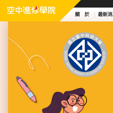
關 於
最新消