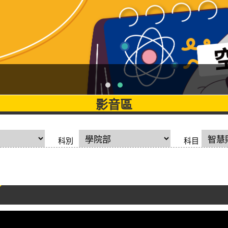
影音區
科別
科目