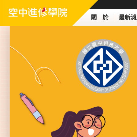
關 於
最新消