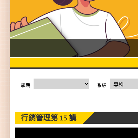
學期
系級
行銷管理
第 15 講