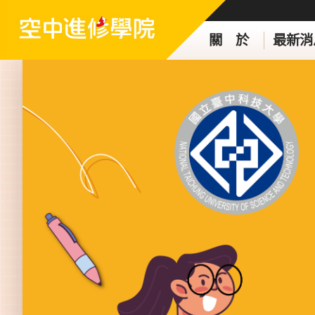
關 於
最新消