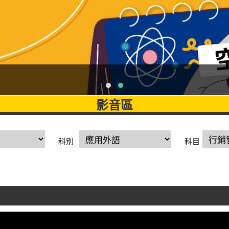
影音區
科別
科目