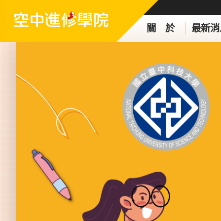
關 於
最新消