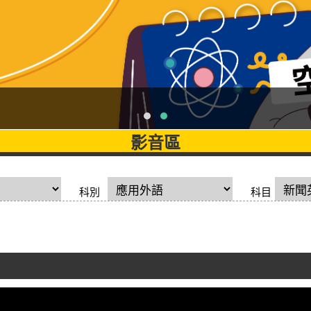
影音區
科別
科目