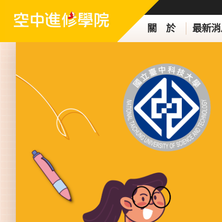
關 於
最新消