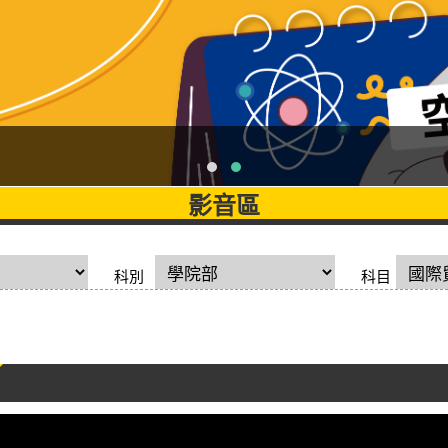
影音區
科別
科目