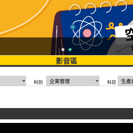
影音區
科別
科目