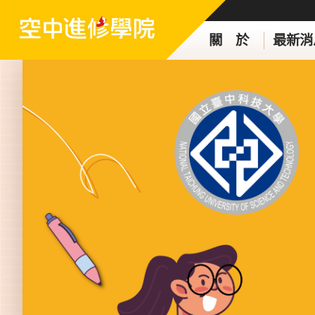
關 於
最新消