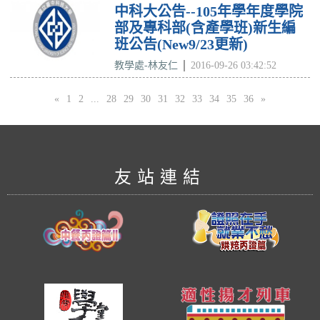
中科大公告--105年學年度學院
部及專科部(含產學班)新生編
班公告(New9/23更新)
教學處-林友仁
2016-09-26 03:42:52
«
1
2
...
28
29
30
31
32
33
34
35
36
»
友站連結