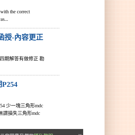
 the correct
s...
函授-內容更正
四期解答有做修正 勘
254
4 少一塊三角形mdc
無謂損失三角形mdc