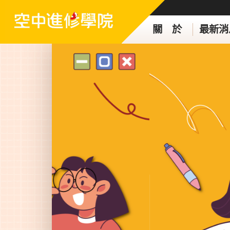
關 於
最新消