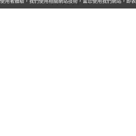
的使用者體驗，我們使用相關網站技術，當您使用我們網站，即表
«
1
2
3
4
5
6
7
»
友站連結
附設空中進修學院暨
國立臺北商業大學附設空中進修學院
線：02-2775-6858(週一至週五0900~1200，1400~1700)
信箱：educ@cts