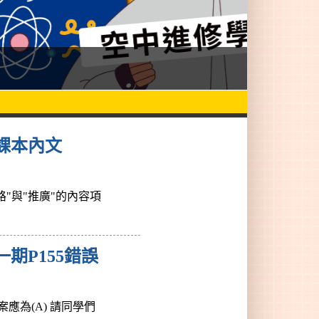
課本內文
路"與"推廣"的內容項
期P155錯誤
案應為(A) 請同學們