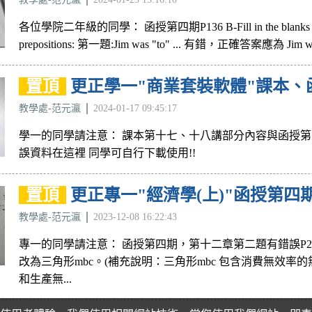
各位學院二年級的同學： 函授第四期P136 B-Fill in the blanks with
prepositions: 第一題:Jim was "to" ... 有錯，正確答案應為 Jim wa
置頂
更正學一"商業套裝軟體"課本、
教學處-范元瀛
2024-01-17 09:45:17
學一的同學請注意： 課本第十七、十八講部分內容與函授第
誤資料在這裡 同學可自行下載使用!!
置頂
更正專一"經濟學(上)"函授第四期P
教學處-范元瀛
2023-12-08 16:22:43
專一的同學請注意： 函授第四期，第十二章第二題有錯誤P25
改為三角形mbc。(補充說明：三角形mbc 包含消費無效率的
和生產無...