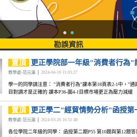
勘誤資訊
置頂
更正學院部一年級"消費者行為"
教學處-范元瀛
2024-04-10 11:03:27
學一的同學請注意： "消費者行為"課本第18頁表2-1中，"通
目對調才是正確的 課本P36-圖4-1目標市場更正為壓力減緩
置頂
更正學二"經貿情勢分析"函授第一
教學處-范元瀛
2024-03-26 16:51:48
各位學院二年級的同學： 函授第二期P55 第10題與第12題答