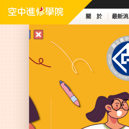
關 於
最新消