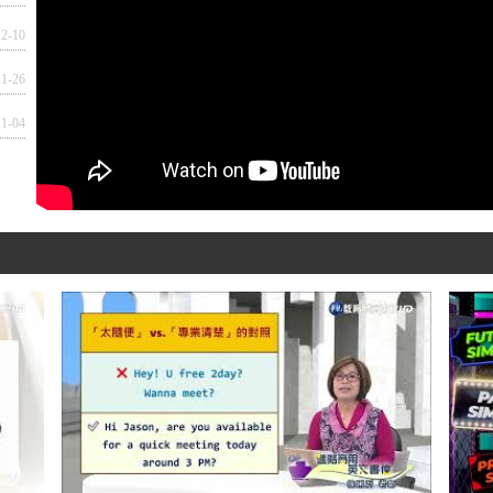
12-10
11-26
11-04